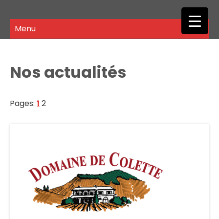
Skip
Domaine de Colette
to
content
Menu
Nos actualités
Pages:
1
2